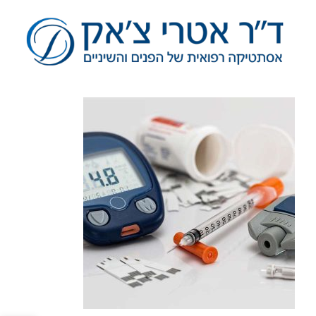
לג
תוכן