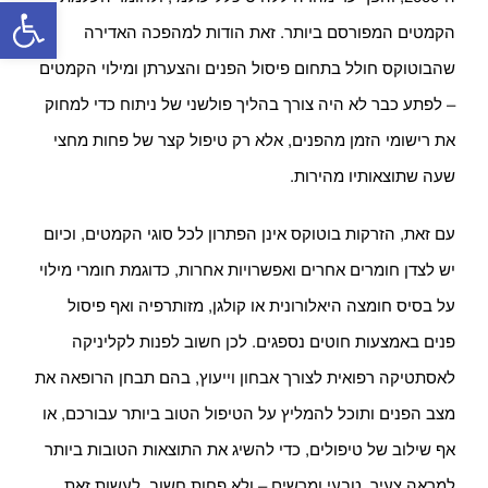
פתח סרגל
הקמטים המפורסם ביותר. זאת הודות למהפכה האדירה
שהבוטוקס חולל בתחום פיסול הפנים והצערתן ומילוי הקמטים
– לפתע כבר לא היה צורך בהליך פולשני של ניתוח כדי למחוק
את רישומי הזמן מהפנים, אלא רק טיפול קצר של פחות מחצי
שעה שתוצאותיו מהירות.
עם זאת, הזרקות בוטוקס אינן הפתרון לכל סוגי הקמטים, וכיום
יש לצדן חומרים אחרים ואפשרויות אחרות, כדוגמת חומרי מילוי
על בסיס חומצה היאלורונית או קולגן, מזותרפיה ואף פיסול
פנים באמצעות חוטים נספגים. לכן חשוב לפנות לקליניקה
לאסתטיקה רפואית לצורך אבחון וייעוץ, בהם תבחן הרופאה את
מצב הפנים ותוכל להמליץ על הטיפול הטוב ביותר עבורכם, או
אף שילוב של טיפולים, כדי להשיג את התוצאות הטובות ביותר
למראה צעיר, טבעי ומרשים – ולא פחות חשוב, לעשות זאת