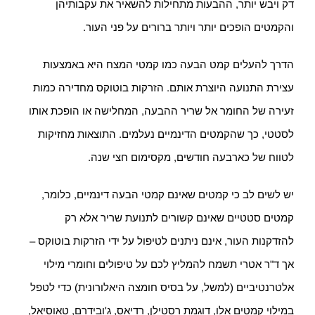
דק ויבש יותר, ההבעות מתחילות להשאיר את עקבותיהן
והקמטים הופכים יותר ויותר ברורים על פני העור.
הדרך להעלים קמט הבעה כמו קמטי המצח היא באמצעות
עצירת התנועה היוצרת אותם. הזרקות בוטוקס מחדירה כמות
זעירה של החומר אל שריר ההבעה, המחלישה או הופכת אותו
לסטטי, כך שהקמטים הדינמיים נעלמים. התוצאות מחזיקות
לטווח של כארבעה חודשים, מקסימום חצי שנה.
יש לשים לב כי קמטים שאינם קמטי הבעה דינמיים, כלומר,
קמטים סטטיים שאינם קשורים לתנועת שריר אלא רק
להזדקנות העור, אינם ניתנים לטיפול על ידי הזרקות בוטוקס –
אך ד"ר אטרי תשמח להמליץ לכם על טיפולים וחומרי מילוי
אלטרנטיביים (למשל, על בסיס חומצה היאלורונית) כדי לטפל
במילוי קמטים אלו, דוגמת רסטילן, רדיאס, ג'ובידרם, טאוסיאל,