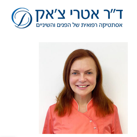
לג
תוכן