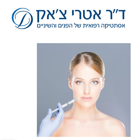
לג
תוכן